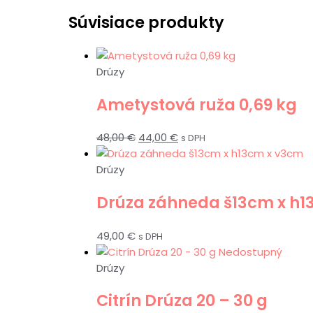
Súvisiace produkty
Drúzy
Ametystová ruža 0,69 kg
48,00
€
44,00
€
s DPH
Drúzy
Drúza záhneda š13cm x h1
49,00
€
s DPH
Nedostupný
Drúzy
Citrín Drúza 20 – 30 g