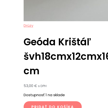
Drúzy
Geóda Krištáľ
švh18cmx12cmx1
cm
53,00
€
s DPH
Dostupnosť
1 na sklade
PRIDAŤ DO KOŠÍKA