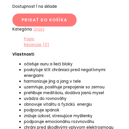
Dostupnosť
1 na sklade
PRIDAŤ DO KOŠÍKA
Kategória:
Drúzy
Popis
Recenzie (0)
Vlastnosti
očisťuje auru a lieči bloky
poskytuje štít chrániaci pred negatívnymi
energiami
harmonizuje jing a jang v tele
uzemňuje, posilňuje prepojenie so zemou
prehlbuje meditáciu, dodáva jasnú mysel
uvádza do rovnováhy
obnovuje vitalitu a fyzickú energiu
podporuje spánok
znižuje úzkosť, stresujúce myšlienky
podporuje emocionálnu rozvnováhu
chráni pred škodlivými vplyvom elektrosmogu