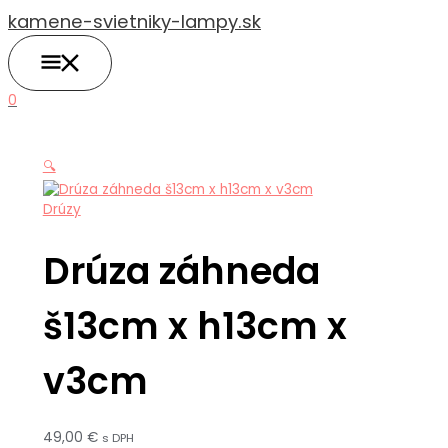
HLAVNÉ
Preskočiť
množstvo
MENU
kamene-svietniky-lampy.sk
na
Drúza
obsah
záhneda
š13cm
x
0
h13cm
x
v3cm
🔍
Drúzy
Drúza záhneda
š13cm x h13cm x
v3cm
49,00
€
s DPH