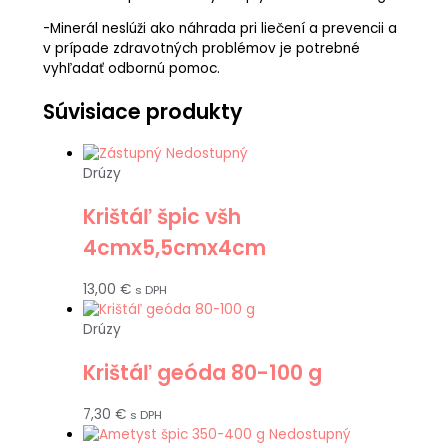
-Minerál neslúži ako náhrada pri liečení a prevencii a
v prípade zdravotných problémov je potrebné
vyhľadať odbornú pomoc.
Súvisiace produkty
Nedostupný
Drúzy
Krištáľ špic všh
4cmx5,5cmx4cm
13,00
€
s DPH
Drúzy
Krištáľ geóda 80-100 g
7,30
€
s DPH
Nedostupný