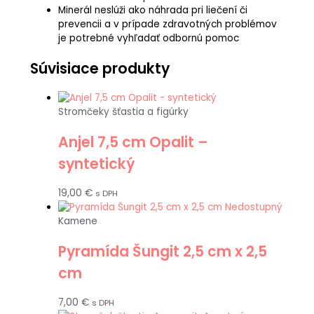
Minerál neslúži ako náhrada pri liečení či
prevencii a v prípade zdravotných problémov
je potrebné vyhľadať odbornú pomoc
Súvisiace produkty
Stromčeky šťastia a figúrky
Anjel 7,5 cm Opalit –
syntetický
19,00
€
s DPH
Nedostupný
Kamene
Pyramída Šungit 2,5 cm x 2,5
cm
7,00
€
s DPH