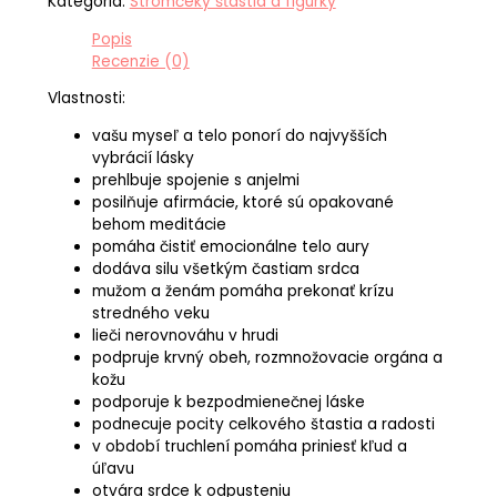
Kategória:
Stromčeky šťastia a figúrky
Popis
Recenzie (0)
Vlastnosti:
vašu myseľ a telo ponorí do najvyšších
vybrácií lásky
prehlbuje spojenie s anjelmi
posilňuje afirmácie, ktoré sú opakované
behom meditácie
pomáha čistiť emocionálne telo aury
dodáva silu všetkým častiam srdca
mužom a ženám pomáha prekonať krízu
stredného veku
lieči nerovnováhu v hrudi
podpruje krvný obeh, rozmnožovacie orgána a
kožu
podporuje k bezpodmienečnej láske
podnecuje pocity celkového štastia a radosti
v období truchlení pomáha priniesť kľud a
úľavu
otvára srdce k odpusteniu