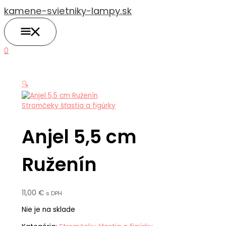
HLAVNÉ
Preskočiť
MENU
kamene-svietniky-lampy.sk
na
obsah
0
🔍
Stromčeky šťastia a figúrky
Anjel 5,5 cm
Ruženín
11,00
€
s DPH
Nie je na sklade