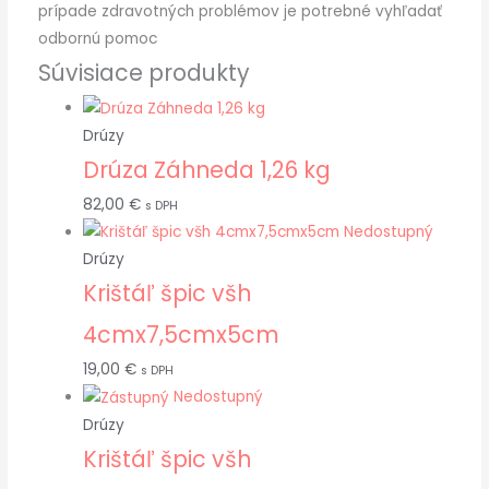
prípade zdravotných problémov je potrebné vyhľadať
odbornú pomoc
Súvisiace produkty
Drúzy
Drúza Záhneda 1,26 kg
82,00
€
s DPH
Nedostupný
Drúzy
Krištáľ špic všh
4cmx7,5cmx5cm
19,00
€
s DPH
Nedostupný
Drúzy
Krištáľ špic všh