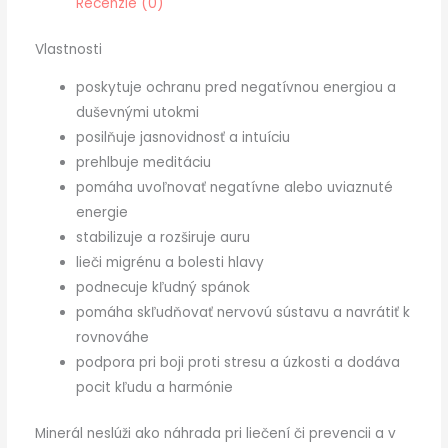
Recenzie (0)
Vlastnosti
poskytuje ochranu pred negatívnou energiou a
duševnými utokmi
posilňuje jasnovidnosť a intuíciu
prehlbuje meditáciu
pomáha uvoľnovať negatívne alebo uviaznuté
energie
stabilizuje a rozširuje auru
lieči migrénu a bolesti hlavy
podnecuje kľudný spánok
pomáha skľudňovať nervovú sústavu a navrátiť k
rovnováhe
podpora pri boji proti stresu a úzkosti a dodáva
pocit kľudu a harmónie
Minerál neslúži ako náhrada pri liečení či prevencii a v