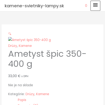
Preskočiť
HLA
kamene-svietniky-lampy.sk
0
na
MEN
obsah
🔍
Drúzy
,
Kamene
Ametyst špic 350-
400 g
33,00
€
s DPH
Nie je na sklade
Kategórie:
Drúzy
,
Kamene
Popis