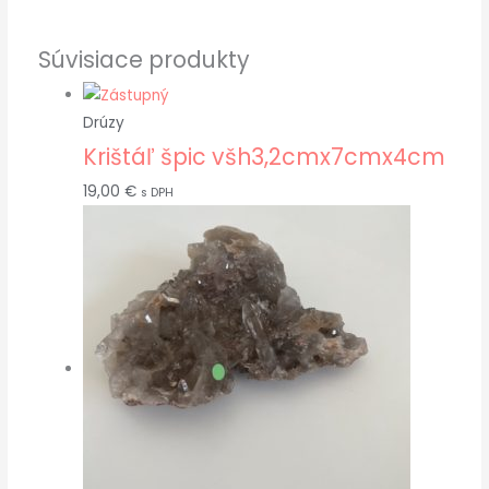
Súvisiace produkty
Drúzy
Krištáľ špic všh3,2cmx7cmx4cm
19,00
€
s DPH