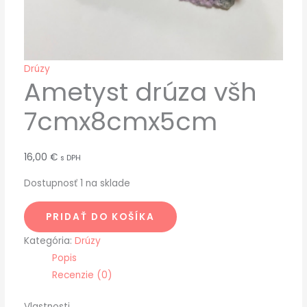
Drúzy
Ametyst drúza všh
7cmx8cmx5cm
16,00
€
s DPH
Dostupnosť
1 na sklade
PRIDAŤ DO KOŠÍKA
Kategória:
Drúzy
Popis
Recenzie (0)
Vlastnosti