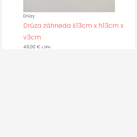
Drúzy
Drúza záhneda š13cm x h13cm x
v3cm
49,00
€
s DPH
Drúzy
Drúza Krištáľ 1,04 kg
69,00
€
s DPH
Copyright © 2026
kamene-svietniky-lampy.sk