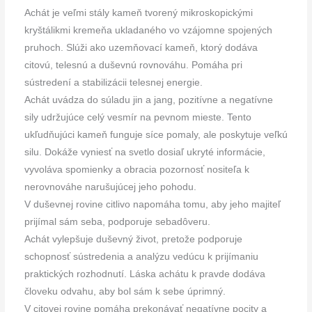
Achát je veľmi stály kameň tvorený mikroskopickými
kryštálikmi kremeňa ukladaného vo vzájomne spojených
pruhoch. Slúži ako uzemňovací kameň, ktorý dodáva
citovú, telesnú a duševnú rovnováhu. Pomáha pri
sústredení a stabilizácii telesnej energie.
Achát uvádza do súladu jin a jang, pozitívne a negatívne
sily udržujúce celý vesmír na pevnom mieste. Tento
ukľudňujúci kameň funguje síce pomaly, ale poskytuje veľkú
silu. Dokáže vyniesť na svetlo dosiaľ ukryté informácie,
vyvoláva spomienky a obracia pozornosť nositeľa k
nerovnováhe narušujúcej jeho pohodu.
V duševnej rovine citlivo napomáha tomu, aby jeho majiteľ
prijímal sám seba, podporuje sebadôveru.
Achát vylepšuje duševný život, pretože podporuje
schopnosť sústredenia a analýzu vedúcu k prijímaniu
praktických rozhodnutí. Láska achátu k pravde dodáva
človeku odvahu, aby bol sám k sebe úprimný.
V citovej rovine pomáha prekonávať negatívne pocity a