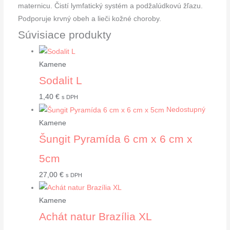
maternicu. Čistí lymfatický systém a podžalúdkovú žľazu.
Podporuje krvný obeh a lieči kožné choroby.
Súvisiace produkty
Kamene
Sodalit L
1,40
€
s DPH
Nedostupný
Kamene
Šungit Pyramída 6 cm x 6 cm x
5cm
27,00
€
s DPH
Kamene
Achát natur Brazília XL