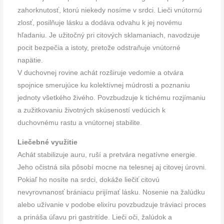
zahorknutosť, ktorú niekedy nosíme v srdci. Lieči vnútornú
zlosť, posilňuje lásku a dodáva odvahu k jej novému
hľadaniu. Je užitočný pri citových sklamaniach, navodzuje
pocit bezpečia a istoty, pretože odstraňuje vnútorné
napätie.
V duchovnej rovine achát rozširuje vedomie a otvára
spojnice smerujúce ku kolektívnej múdrosti a poznaniu
jednoty všetkého živého. Povzbudzuje k tichému rozjímaniu
a zužitkovaniu životných skúseností vedúcich k
duchovnému rastu a vnútornej stabilite.
Liečebné využitie
Achát stabilizuje auru, ruší a pretvára negatívne energie.
Jeho očistná sila pôsobí mocne na telesnej aj citovej úrovni.
Pokiaľ ho nosíte na srdci, dokáže liečiť citovú
nevyrovnanosť brániacu prijímať lásku. Nosenie na žalúdku
alebo užívanie v podobe elixíru povzbudzuje tráviaci proces
a prináša úľavu pri gastritíde. Lieči oči, žalúdok a