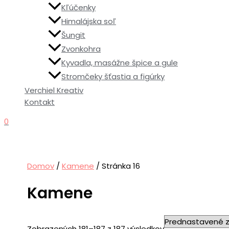
Kľúčenky
Himalájska soľ
Šungit
Zvonkohra
Kyvadla, masážne špice a gule
Stromčeky šťastia a figúrky
Verchiel Kreativ
Kontakt
0
Domov
/
Kamene
/ Stránka 16
Kamene
Zobrazených 181–187 z 187 výsledkov