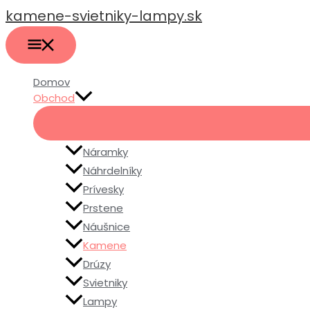
HLAVNÉ
Preskočiť
MENU
kamene-svietniky-lampy.sk
na
obsah
Domov
Obchod
Náramky
Náhrdelníky
Prívesky
Prstene
Náušnice
Kamene
Drúzy
Svietniky
Lampy