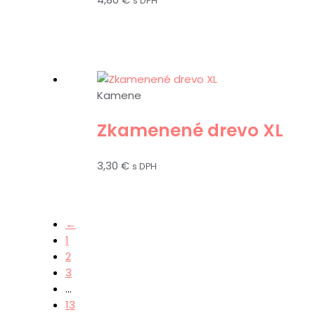
s DPH
Kamene
Zkamenené drevo XL
3,30
€
s DPH
←
1
2
3
…
13