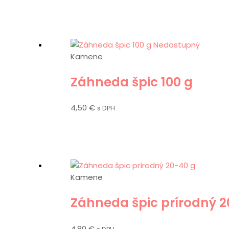
Nedostupný
Kamene
Záhneda špic 100 g
4,50
€
s DPH
Kamene
Záhneda špic prírodný 2
4,80
€