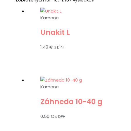
Kamene
Unakit L
1,40
€
s DPH
Kamene
Záhneda 10-40 g
0,50
€
s DPH