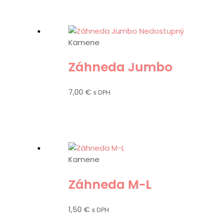
Nedostupný
Kamene
Záhneda Jumbo
7,00
€
s DPH
Kamene
Záhneda M-L
1,50
€
s DPH